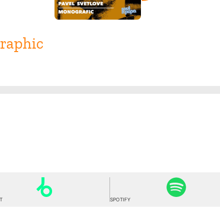
graphic
Release
T
SPOTIFY